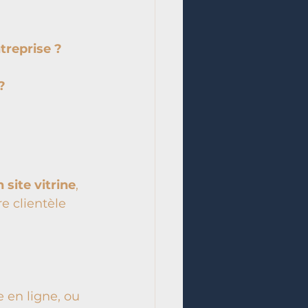
treprise ? 
? 
site vitrine
, 
e clientèle 
 en ligne, ou 