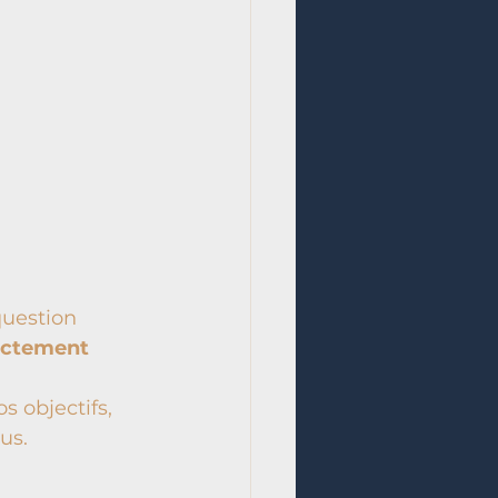
question 
rectement 
 objectifs, 
us. 