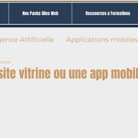
Nos Packs Sites Web
Ressources & Formations
gence Artificielle
Applications mobiles
cture
Entreprise
 site vitrine ou une app mobi