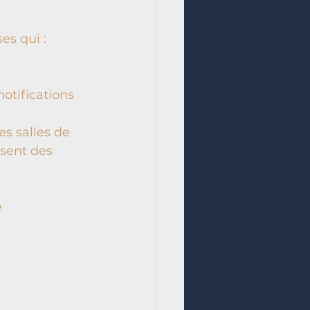
es qui :
otifications 
s salles de 
sent des 
 