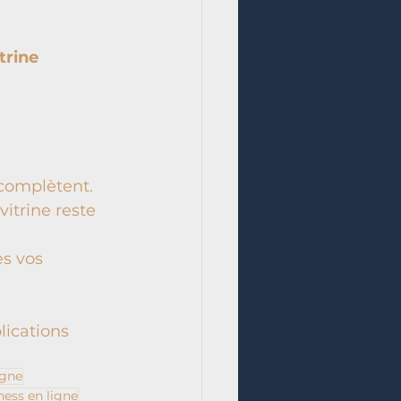
trine 
 complètent.
itrine reste 
es vos 
lications 
ligne
ess en ligne