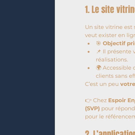
1. Le site vitri
Un site vitrine est
veut exister en lig
🎯 
Objectif pr
📌 Il présente 
réalisations.
🌍 Accessible 
clients sans e
C’est un peu 
votre
👉 Chez 
Espoir En
(SVP)
 pour répond
pour le référencem
2. L’applicatio