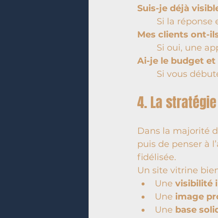
Suis-je déjà visibl
Si la réponse 
Mes clients ont-il
Si oui, une ap
Ai-je le budget e
Si vous début
4. La stratégie
Dans la majorité de
puis de penser à l’
fidélisée.
Un site vitrine bi
Une 
visibilit
Une 
image pr
Une 
base soli