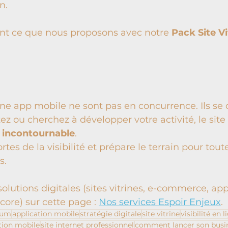
n.
nt ce que nous proposons avec notre 
Pack Site Vi
 une app mobile ne sont pas en concurrence. Ils se
z ou cherchez à développer votre activité, le site v
t incontournable
.
ortes de la visibilité et prépare le terrain pour tout
s.
olutions digitales (sites vitrines, e-commerce, app
core) sur cette page : 
Nos services Espoir Enjeux
.
ium
application mobile
stratégie digitale
site vitrine
visibilité en 
tion mobile
site internet professionnel
comment lancer son busin