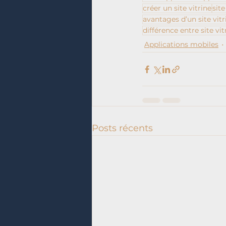
créer un site vitrine
sit
avantages d’un site vit
différence entre site vi
Applications mobiles
Posts récents