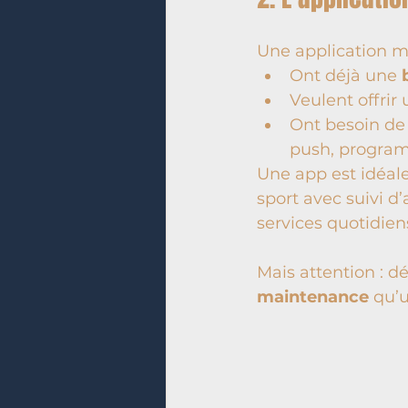
Une application mo
Ont déjà une 
Veulent offrir 
Ont besoin de 
push, programm
Une app est idéale
sport avec suivi d
services quotidien
Mais attention : 
maintenance
 qu’u