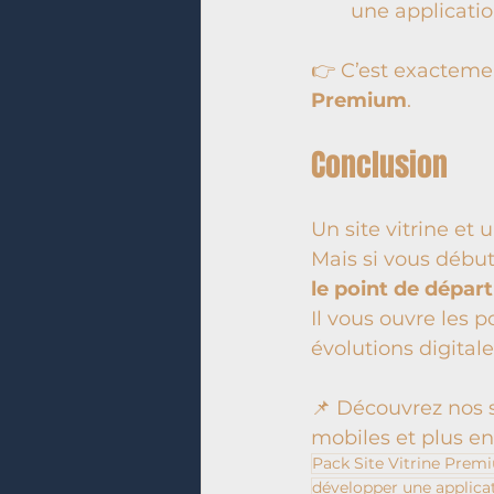
une applicatio
👉 C’est exacteme
Premium
.
Conclusion
Un site vitrine et
Mais si vous débute
le point de dépar
Il vous ouvre les p
évolutions digitale
📌 Découvrez nos s
mobiles et plus en
Pack Site Vitrine Prem
développer une applica