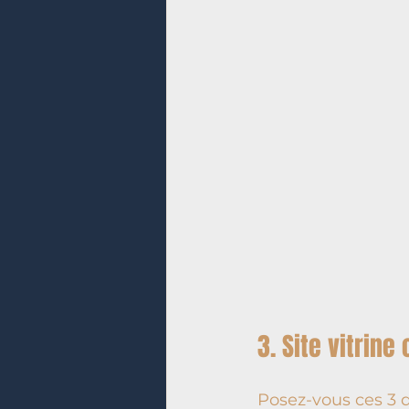
3. Site vitrin
Posez-vous ces 3 q