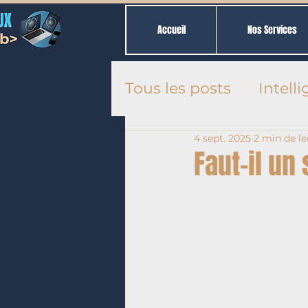
Accueil
Nos Services
Tous les posts
Intelli
4 sept. 2025
2 min de le
SEO
Sites web
Faut-il un