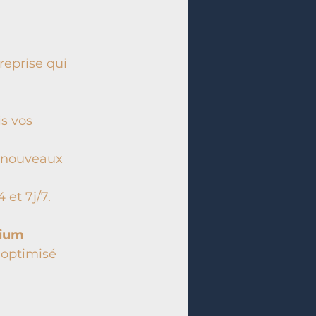
reprise qui 
s vos 
e nouveaux 
 et 7j/7.
mium 
 optimisé 