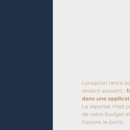
Lorsqu’on lance so
revient souvent : 
f
dans une applicat
La réponse n’est p
de votre budget et
Faisons le point.