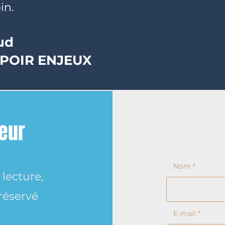
in.
ud
SPOIR ENJEUX
eur
Nom
lecture,
 réservé
E-mail