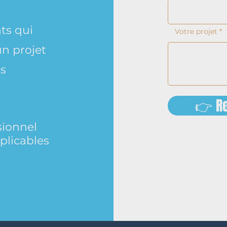
ts qui
Votre projet
un projet
es
👉 Re
sionnel
plicables