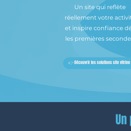
Un site qui reflète
réellement votre activi
et inspire confiance d
les premières seconde
👉 Découvrir les solutions site vitrine
Un 