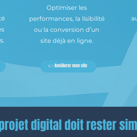
Optimiser les
té
a
performances, la lisibilité
ès
ou la conversion d’un
s.
site déjà en ligne.
👉 Améliorer mon site
projet digital doit rester si