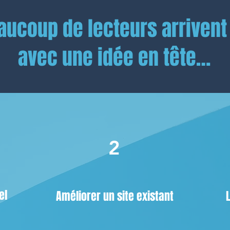
aucoup de lecteurs arrivent 
avec une idée en tête…
2
el
Améliorer un site existant