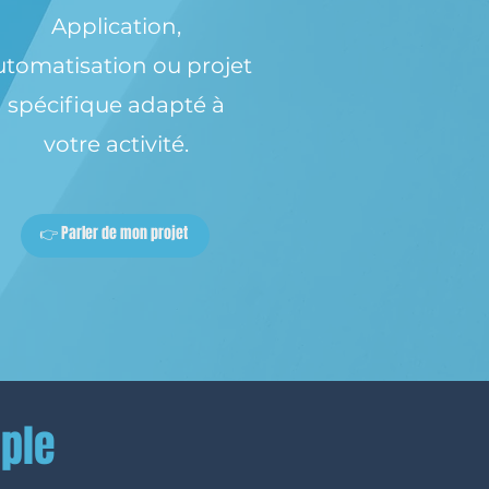
Application,
utomatisation ou projet
spécifique adapté à
votre activité.
👉 Parler de mon projet
mple