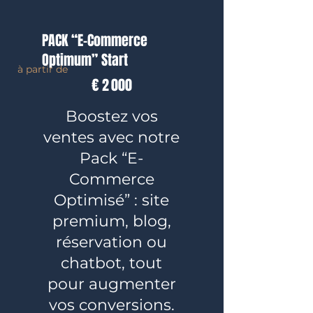
PACK “E-Commerce
Optimum” Start
à partir de
2 000 €
€
2 000
Boostez vos
ventes avec notre
Pack “E-
Commerce
Optimisé” : site
premium, blog,
réservation ou
chatbot, tout
pour augmenter
vos conversions.