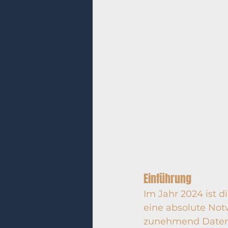
Einführung
Im Jahr 2024 ist d
eine absolute Not
zunehmend Datensc