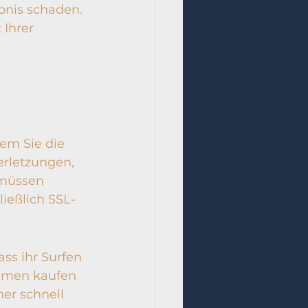
bnis schaden. 
 Ihrer 
em Sie die 
rletzungen, 
 müssen 
ließlich SSL-
ss ihr Surfen 
ehmen kaufen 
er schnell 