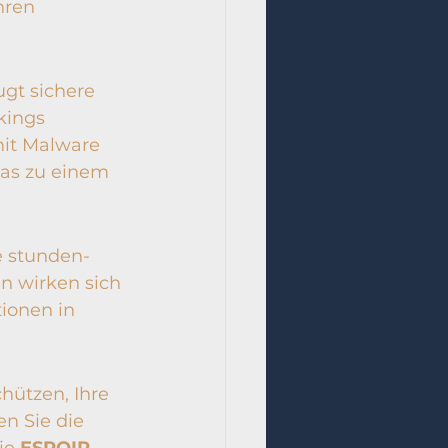
hren 
ugt sichere 
ings 
mit Malware 
was zu einem 
 stunden- 
n wirken sich 
ionen in 
hützen, Ihre 
n Sie die 
ie 
ESPOIR 