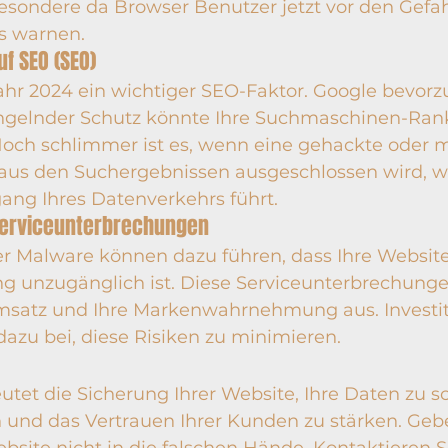
esondere da Browser Benutzer jetzt vor den Gefa
es warnen.
f SEO (SEO)
Jahr 2024 ein wichtiger SEO-Faktor. Google bevorz
gelnder Schutz könnte Ihre Suchmaschinen-Rank
Noch schlimmer ist es, wenn eine gehackte oder 
e aus den Suchergebnissen ausgeschlossen wird, 
ang Ihres Datenverkehrs führt.
 Serviceunterbrechungen
r Malware können dazu führen, dass Ihre Website
ng unzugänglich ist. Diese Serviceunterbrechunge
Umsatz und Ihre Markenwahrnehmung aus. Investit
dazu bei, diese Risiken zu minimieren.
tet die Sicherung Ihrer Website, Ihre Daten zu sc
 und das Vertrauen Ihrer Kunden zu stärken. Gebe
ebsite nicht in die falschen Hände. Kontaktieren S