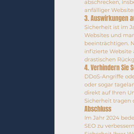
abschrecken, insb
anfälliger Websit
3. Auswirkungen au
Sicherheit ist im 
Websites und man
beeinträchtigen. 
infizierte Websit
drastischen Rückg
4. Verhindern Sie
DDoS-Angriffe ode
oder sogar tagela
direkt auf Ihren 
Sicherheit tragen 
Abschluss
Im Jahr 2024 bedeu
SEO zu verbessern
Sicherheit Ihrer W