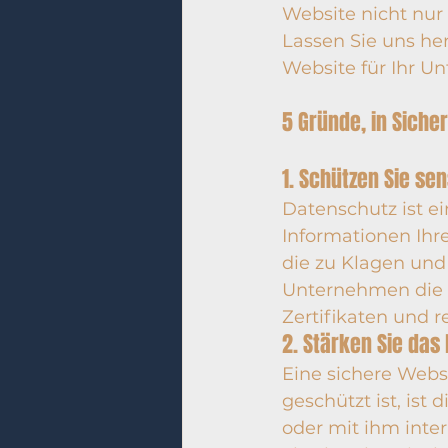
Website nicht nur
Lassen Sie uns her
Website für Ihr U
5 Gründe, in Sicher
1. Schützen Sie se
Datenschutz ist e
Informationen Ihr
die zu Klagen und
Unternehmen die Si
Zertifikaten und 
2. Stärken Sie da
Eine sichere Webs
geschützt ist, ist
oder mit ihm inte