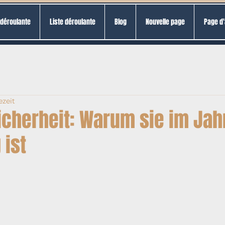
 déroulante
Liste déroulante
Blog
Nouvelle page
Page d'
ezeit
icherheit: Warum sie im Jah
 ist