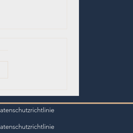
ieren Sie die
windigkeit Ihrer Website:
chlüssel, um keine Kunden
atenschutzrichtlinie
rlieren
atenschutzrichtlinie