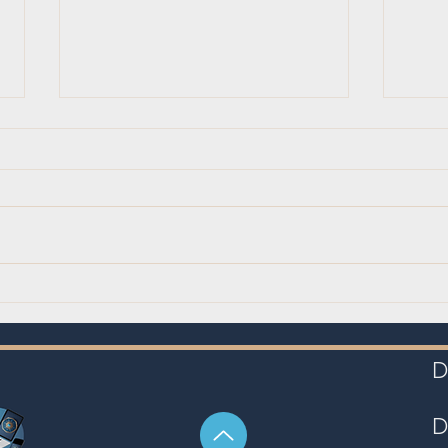
Warum und wie sollten Sie eine
Optim
mobile Anwendung für Ihr
Gesch
Unternehmen entwickeln?
Der S
D
zu ve
D