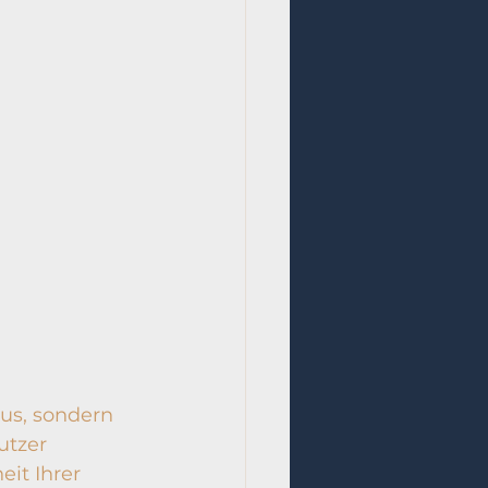
nus, sondern 
tzer 
it Ihrer 