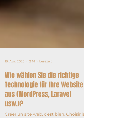
18. Apr. 2025
2 Min. Lesezeit
Wie wählen Sie die richtige
Technologie für Ihre Website
aus (WordPress, Laravel
usw.)?