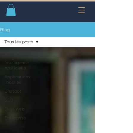
Blog
Tous les posts
Tous les posts
Intelligence
Artificielle
Applications
mobiles
Chatbot
SEO
Sites web
Entreprise