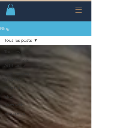
Blog
Tous les posts
Tous les posts
Intelligence
Artificielle
Applications
mobiles
Chatbot
SEO
Sites web
Entreprise