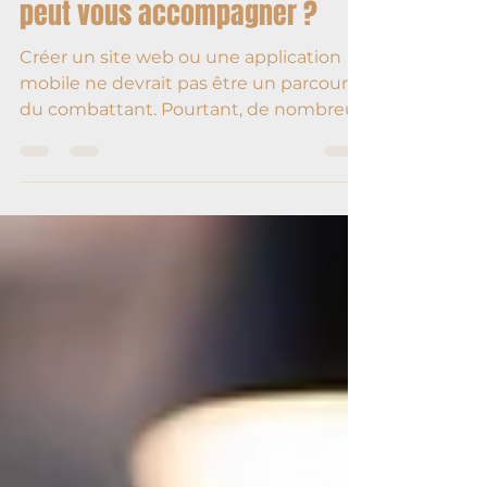
Créer son site avec l’aide d’un
conseiller numérique : qui
peut vous accompagner ?
Créer un site web ou une application
mobile ne devrait pas être un parcours
du combattant. Pourtant, de nombreux
entrepreneurs hésitent ou stagnent
par peur de faire les mauvais choix
techniques, de ne pas être visibles ou
de mal investir leur budget. La bonne
nouvelle ? Vous n’êtes pas seuls. En
France, de nombreux conseillers
numériques et dispositifs
d’accompagnement personnalisés
existent pour vous guider pas à pas,
gratuitement ou à tarif réduit.