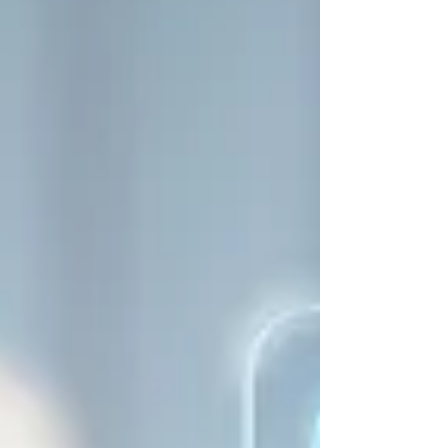
et croiser les doigts pour que ça
marche. Non. Tu veux t’appuyer sur des
gens, des structures, des réseaux qui
savent ce qu’ils font, qui vont t’ouvrir
des portes et t’éviter des erreurs bêtes
(et coûteuses).