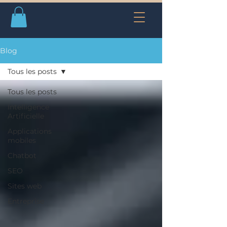
Blog
Tous les posts
Tous les posts
Intelligence
Artificielle
Applications
mobiles
Chatbot
SEO
Sites web
Entreprise