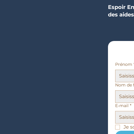
Espoir En
des aides
Prénom
Nom de f
E‑mail
*
Je s