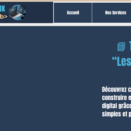
Accueil
Nos Services
📘 
“Les
Découvrez c
construire e
digital grâc
simples et 