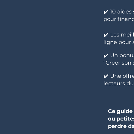
✔️ 10 aides
pour financ
✔️ Les meil
ligne pour
✔️ Un bonus 
“Créer son 
✔️ Une offr
lecteurs d
Ce guide
ou petite
perdre da