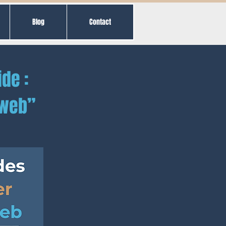
Blog
Contact
de :
 web”