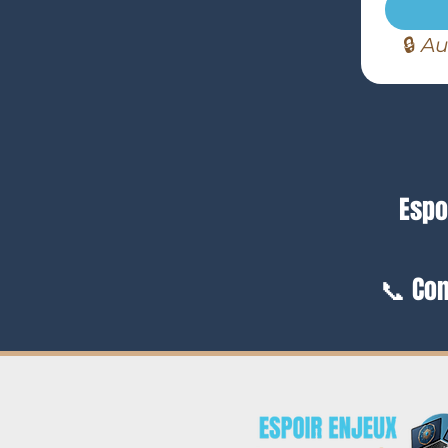
🔒 
Au
Espo
📞 Con