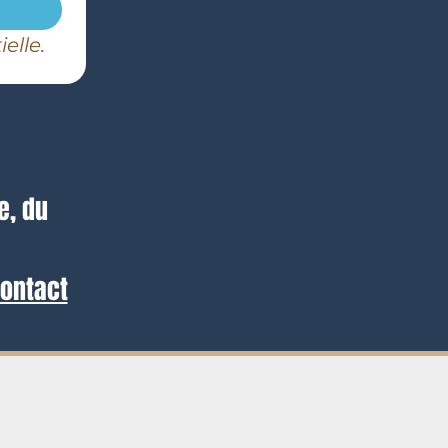
elle.
e, du
ontact
ique de confidentialité
onditions générales