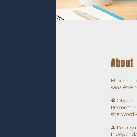
About
Mini-forma
sans être 
🧠 Objectif
Permettre 
site WordP
👤 Pour qui
Indépendan