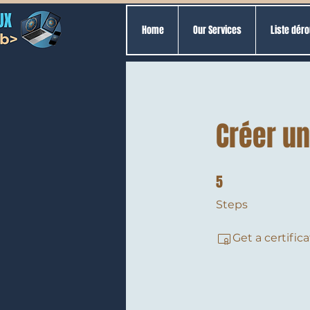
Home
Our Services
Liste déro
Créer un
5
5 Steps
Steps
Get a certifi