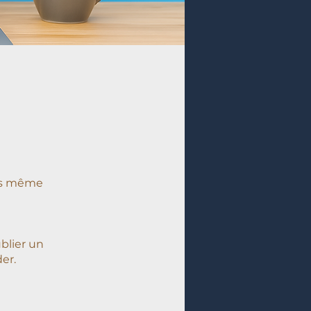
ess même
blier un
er.