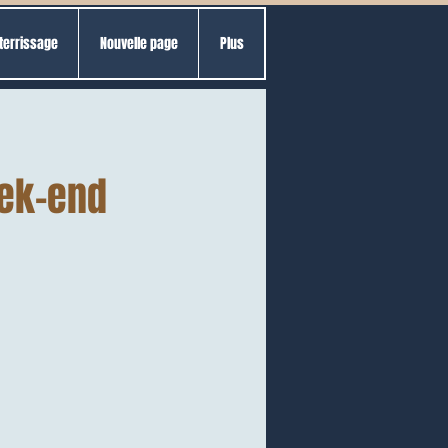
terrissage
Nouvelle page
Plus
eek-end