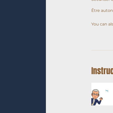
Être auton
You can al
Instru