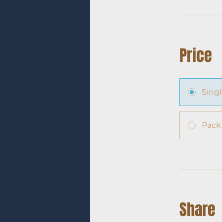
Price
Sing
Pack
Share