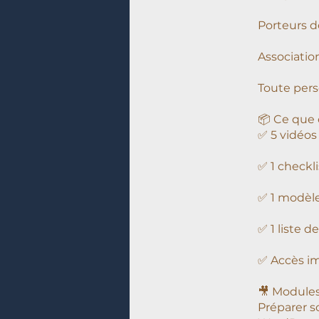
Porteurs d
Associatio
Toute pers
📦 Ce que 
✅ 5 vidéos
✅ 1 checkl
✅ 1 modèle
✅ 1 liste 
✅ Accès im
🎥 Modules
Préparer 