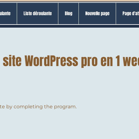
ulante
Liste déroulante
Blog
Nouvelle page
Page d'at
 site WordPress pro en 1 w
cate by completing the program.