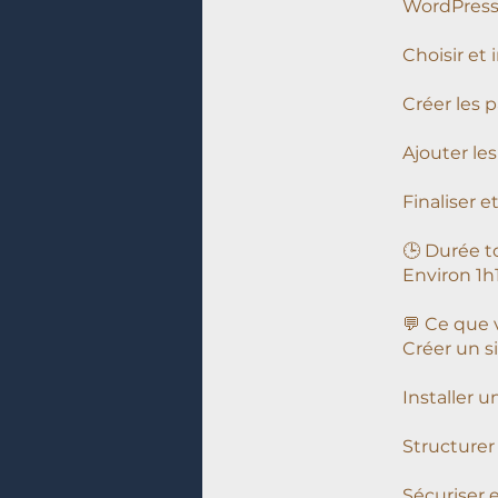
WordPress
Choisir et
Créer les p
Ajouter les
Finaliser 
🕒 Durée t
Environ 1h
💬 Ce que v
Créer un s
Installer u
Structurer
Sécuriser e