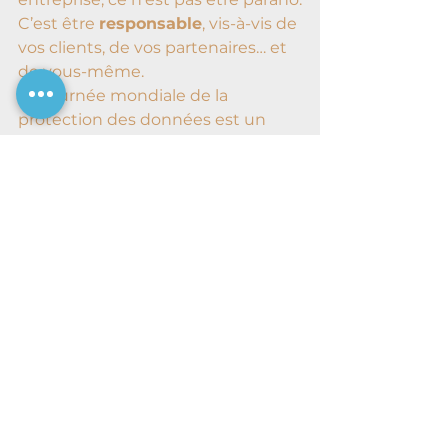
C’est être 
responsable
, vis-à-vis de 
vos clients, de vos partenaires… et 
de vous-même.
La Journée mondiale de la 
protection des données est un 
bon rappel :
👉 quelques actions simples 
valent mieux qu’une solution 
complexe jamais mise en place.