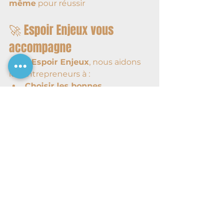
même
 pour réussir
🚀 Espoir Enjeux vous 
accompagne
Chez 
Espoir Enjeux
, nous aidons 
les entrepreneurs à :
Choisir les bonnes 
formations
,
Bénéficier des 
accompagnements gratuits 
disponibles
,
Concrétiser leur projet web 
ou mobile sans perte de 
temps
.
📞 Contactez-nous pour un 
diagnostic gratuit
 et voyons 
ensemble comment faire avancer 
votre projet.