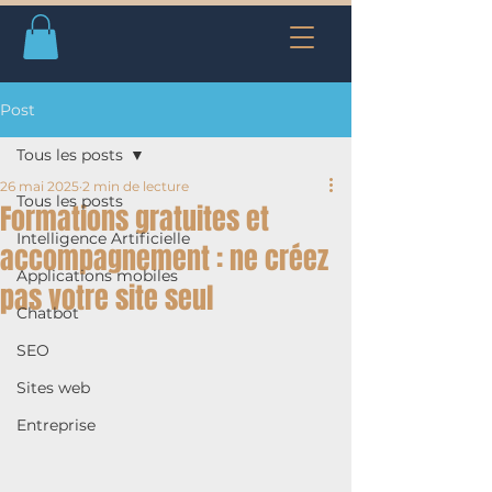
Post
Tous les posts
26 mai 2025
2 min de lecture
Tous les posts
Formations gratuites et
Intelligence Artificielle
accompagnement : ne créez
Applications mobiles
pas votre site seul
Chatbot
SEO
Sites web
Entreprise