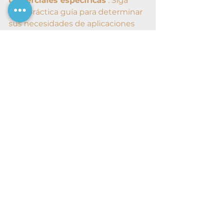
comerciales específicas
 . Siga 
esta práctica guía para determinar 
sus necesidades de aplicaciones 
móviles y tomar las decisiones 
correctas para su negocio 
individual.
Ver todo
Entradas recientes