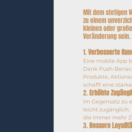
Mit dem stetigen 
zu einem unverzic
kleines oder groß
Veränderung sein. 
1. 
Verbesserte Ku
Eine mobile App bi
Dank Push-Benachr
Produkte, Aktionen
schafft eine stär
2. 
Erhöhte Zugängl
Im Gegensatz zu e
leicht zugänglich
die immer mehr Z
3. 
Bessere Loyalitä