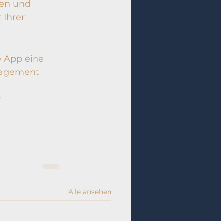
en und 
 Ihrer 
 App eine 
ngagement 
 
Alle ansehen